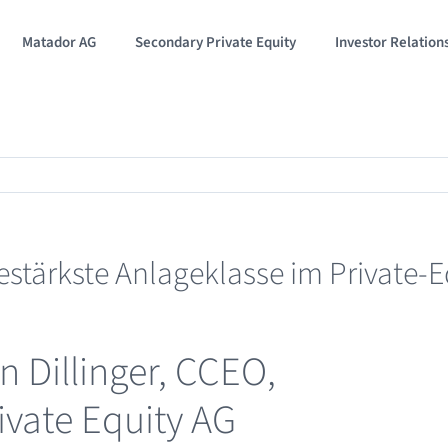
Matador AG
Secondary Private Equity
Investor Relation
estärkste Anlageklasse im Private-
an Dillinger, CCEO,
vate Equity AG