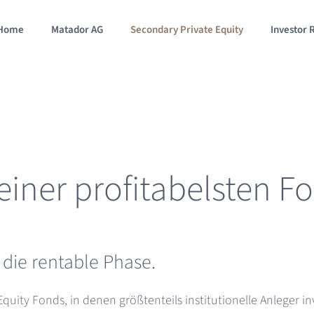
Home
Matador AG
Secondary Private Equity
Investor 
seiner profitabelsten F
 die rentable Phase.
quity Fonds, in denen größtenteils institutionelle Anleger in