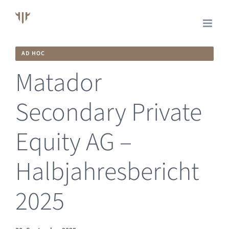
Skip
to
content
AD HOC
Matador
Secondary Private
Equity AG –
Halbjahresbericht
2025